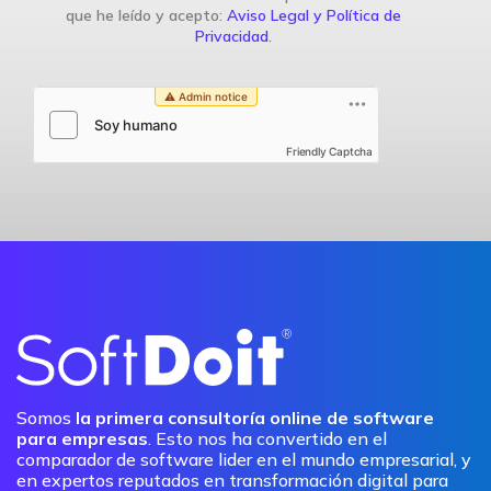
que he leído y acepto:
Aviso Legal y Política de
Privacidad
.
Friendly Captcha
Somos
la primera consultoría online de software
para empresas
. Esto nos ha convertido en el
comparador de software lider en el mundo empresarial, y
en expertos reputados en transformación digital para