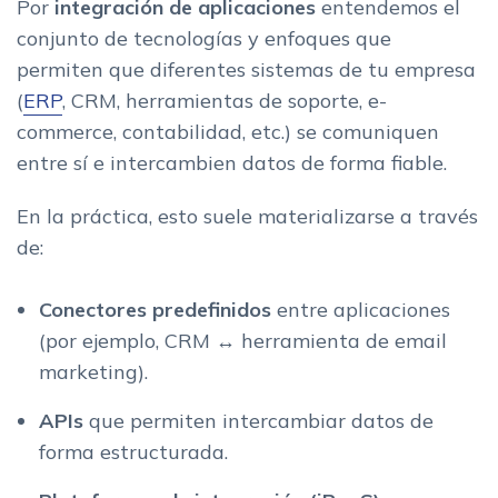
Por
integración de aplicaciones
entendemos el
1. Tamano y madurez digital de la empresa
conjunto de tecnologías y enfoques que
2. Capacidades tecnicas del equipo
permiten que diferentes sistemas de tu empresa
3. Volumen de operaciones y criticidad de los procesos
(
ERP
, CRM, herramientas de soporte, e-
4. Seguridad, compliance y localizacion de datos
commerce, contabilidad, etc.) se comuniquen
5. Ecosistema de integraciones disponibles
entre sí e intercambien datos de forma fiable.
Ejemplos de casos de uso segun tipo de empresa
En la práctica, esto suele materializarse a través
Pequenos negocios y emprendedores
de:
Pymes con varios departamentos
Empresas medianas y grandes
Conectores predefinidos
entre aplicaciones
Buenas practicas para implantar herramientas de flujo de
(por ejemplo, CRM ↔ herramienta de email
trabajo
marketing).
Como encajan las plataformas mas conocidas (como
ejemplos, no como protagonistas)
APIs
que permiten intercambiar datos de
Las mejores herramientas de integracion segun expertos
forma estructurada.