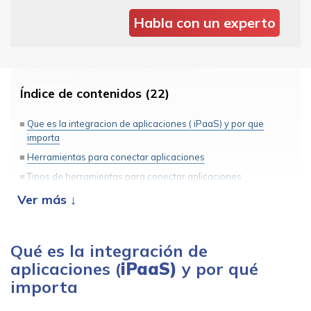
Habla con un experto
Índice de contenidos (22)
Que es la integracion de aplicaciones ( iPaaS) y por que
importa
Herramientas para conectar aplicaciones
Tipos de herramientas para conectar aplicaciones
Plataformas de automatizacion en la nube (iPaaS “no-
code/low-code”)
Plataformas de automatizacion mas tecnicas y
extensibles
Qué es la integración de
aplicaciones (
Integraciones especificas del propio software
iPaaS)
y por qué
importa
Criterios clave para elegir una herramienta de integracion de
aplicaciones