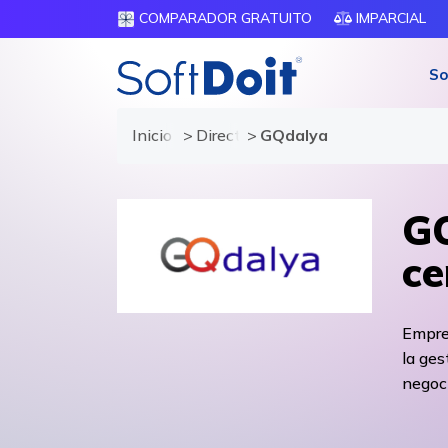
COMPARADOR GRATUITO
IMPARCIAL
So
Inicio
Directorio de proveedores
GQdalya
GQ
ce
Empres
la ges
negoci