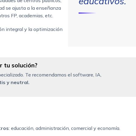
educativos.
idades de centros públicos,
dad se ajusta a la enseñanza
ntros FP, academias, etc.
n integral y la optimización
 tu solución?
ecializado. Te recomendamos el software, IA,
is y neutral.
tros
: educación, administración, comercial y economía.