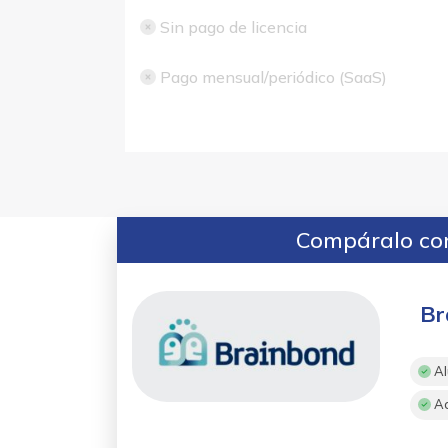
Sin pago de licencia
Pago mensual/periódico (SaaS)
Compáralo con
Br
Al
Ac