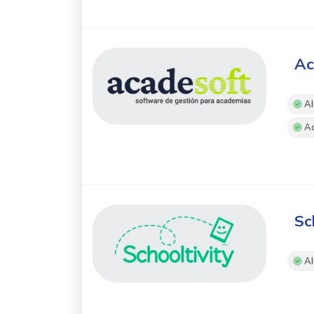
Ac
Al
Ac
Sc
Al