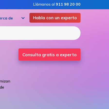
Llámanos al
911 98 20 00
Habla con un experto
erca de
Consulta gratis a experto
imizan
 de