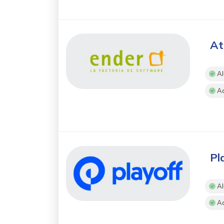
At
Al
Ac
Pl
Al
Ac