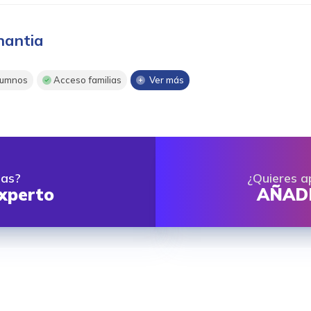
nantia
umnos
Acceso familias
Ver más
das?
¿Quieres a
xperto
AÑADE