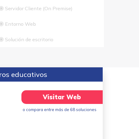
Servidor Cliente (On Premise)
Entorno Web
Solución de escritorio
ros educativos
Visitar Web
o compara entre más de 68 soluciones